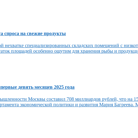
та спроса на свежие продукты
ой нехватке специализированных складских помещений с низко
аток площадей особенно ощутим для хранения рыбы и продукции
ервые девять месяцев 2025 года
ромышленности Москвы составил 708 миллиардов рублей, что на 
ртамента экономической политики и развития Мария Багреева. М