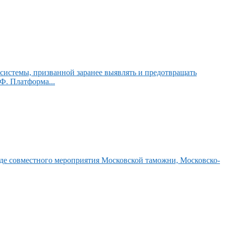
системы, призванной заранее выявлять и предотвращать
. Платформа...
оде совместного мероприятия Московской таможни, Московско-