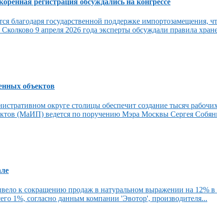
оренная регистрация обсуждались на конгрессе
ся благодаря государственной поддержке импортозамещения, чт
олково 9 апреля 2026 года эксперты обсуждали правила хранен
енных объектов
истративном округе столицы обеспечит создание тысяч рабочих
тов (МаИП) ведется по поручению Мэра Москвы Сергея Собянин
але
привело к сокращению продаж в натуральном выражении на 12% 
го 1%, согласно данным компании 'Эвотор', производителя...