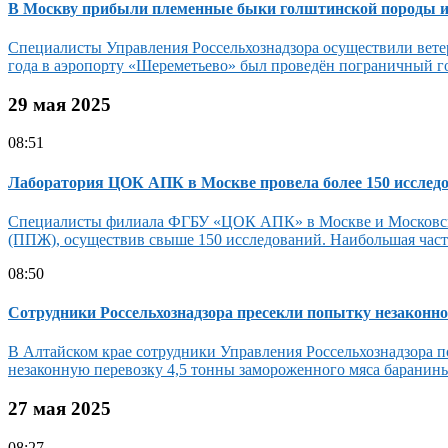
В Москву прибыли племенные быки голштинской породы из 
Специалисты Управления Россельхознадзора осуществили вет
года в аэропорту «Шереметьево» был проведён пограничный го
29 мая 2025
08:51
Лаборатория ЦОК АПК в Москве провела более 150 исслед
Специалисты филиала ФГБУ «ЦОК АПК» в Москве и Московской 
(ППЖ), осуществив свыше 150 исследований. Наибольшая часть
08:50
Сотрудники Россельхознадзора пресекли попытку незаконно
В Алтайском крае сотрудники Управления Россельхознадзора 
незаконную перевозку 4,5 тонны замороженного мяса баранины 
27 мая 2025
08:27