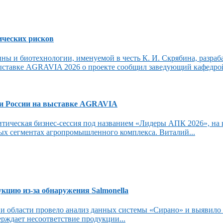
ических рисков
ны и биотехнологии, именуемой в честь К. И. Скрябина, разр
ыставке AGRAVIA 2026 о проекте сообщил заведующий кафедрой
ии России на выставке AGRAVIA
тическая бизнес-сессия под названием «Лидеры АПК 2026», на 
ых сегментах агропромышленного комплекса. Виталий...
кцию из-за обнаружения Salmonella
 и области провело анализ данных системы «Сирано» и выявило 
рждает несоответствие продукции...