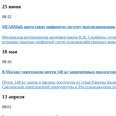
25 июня
08:32
МГАВМиБ представит цифровую систему прогнозирования 
Московская ветеринарная академия имени К.И. Скрябина готов
вспышки опасных инфекций среди сельскохозяйственных живо
18 мая
08:10
В Москве уничтожено почти 140 кг запрещённых продуктов
Почти 140 кг сыров и мясных продуктов из стран Европы были
Смоленской транспортной прокуратуры и Россельхознадзора по
13 апреля
08:01