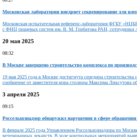
Московская лаборатория внедряет секвенирование для ид
Московская испытательная референс-лаборатория ФГБУ «НЦБРС
с ФНЦ пищевых систем им. В. М. Горбатова РАН, сотрудники 
20 мая 2025
08:32
В Москве завершено строительство комплекса по производ
19 мая 2025 года в Москве достигнута середина строительств
сообщение от заместителя мэра столицы Максима Ликсутова об 
3 апреля 2025
09:15
Россельхознадзор обнаружил нарушения в сфере обращения
В феврале 2025 года Управлением Россельхознадзора по Москв
ветеринарных лекарств. В ходе контрольных мероприятий выя