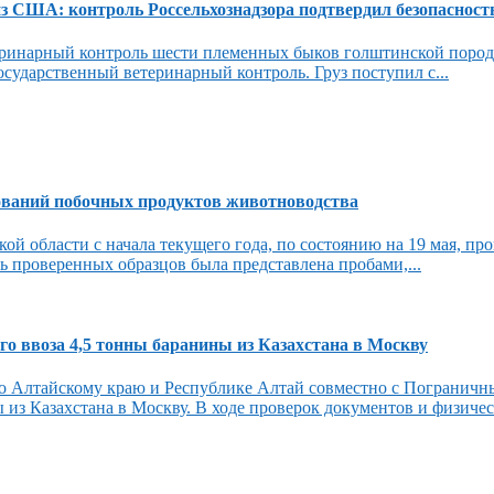
США: контроль Россельхознадзора подтвердил безопасность
еринарный контроль шести племенных быков голштинской поро
сударственный ветеринарный контроль. Груз поступил с...
ований побочных продуктов животноводства
области с начала текущего года, по состоянию на 19 мая, про
 проверенных образцов была представлена пробами,...
го ввоза 4,5 тонны баранины из Казахстана в Москву
по Алтайскому краю и Республике Алтай совместно с Погранич
из Казахстана в Москву. В ходе проверок документов и физическ