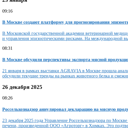
09:16
В Москве создают платформу для прогнозирования эпизоот
В Московской государственной академии ветеринарной медици
и управления эпизоотическими рисками. На международной в
08:31
В Москве обсудили перспективы экспорта мясной продукц
21 января в рамках выставки AGRAVIA в Москве прошла анали
обсудили текущие тренды на рынках животного белка и смежн
26 декабря 2025
08:26
Россельхознадзор аннулировал декларацию на мясную проду
23 декабря 2025 года Управление Россельхознадзора по Москве
печени, произведенной ООО «Агроторг» в Химках. Это подтве