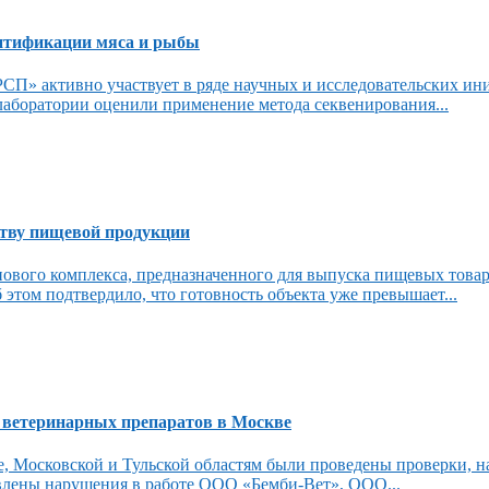
ентификации мяса и рыбы
П» активно участвует в ряде научных и исследовательских ин
лаборатории оценили применение метода секвенирования...
ству пищевой продукции
а нового комплекса, предназначенного для выпуска пищевых тов
этом подтвердило, что готовность объекта уже превышает...
 ветеринарных препаратов в Москве
е, Московской и Тульской областям были проведены проверки, н
влены нарушения в работе ООО «Бемби-Вет», ООО...