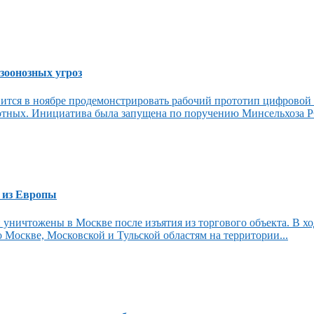
зоонозных угроз
ится в ноябре продемонстрировать рабочий прототип цифровой 
тных. Инициатива была запущена по поручению Минсельхоза РФ
 из Европы
 уничтожены в Москве после изъятия из торгового объекта. В х
 Москве, Московской и Тульской областям на территории...