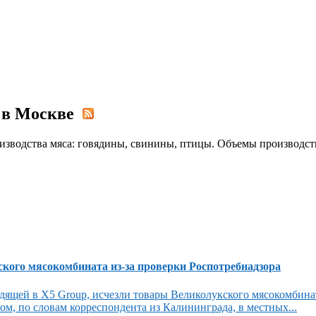
а в Москве
зводства мяса: говядины, свинины, птицы. Объемы производств
кого мясокомбината из-за проверки Роспотребнадзора
одящей в Х5 Group, исчезли товары Великолукского мясокомбин
ом, по словам корреспондента из Калининграда, в местных...