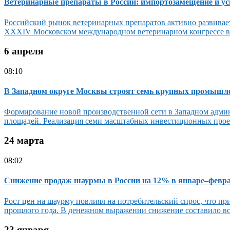
Ветеринарные препараты в России: импортозамещение и уск
Российский рынок ветеринарных препаратов активно развивает
XXXIV Московском международном ветеринарном конгрессе в Ск
6 апреля
08:10
В Западном округе Москвы строят семь крупных промышл
Формирование новой производственной сети в Западном админ
площадей. Реализация семи масштабных инвестиционных проек
24 марта
08:02
Снижение продаж шаурмы в России на 12% в январе–февр
Рост цен на шаурму повлиял на потребительский спрос, что 
прошлого года. В денежном выражении снижение составило все
23 января