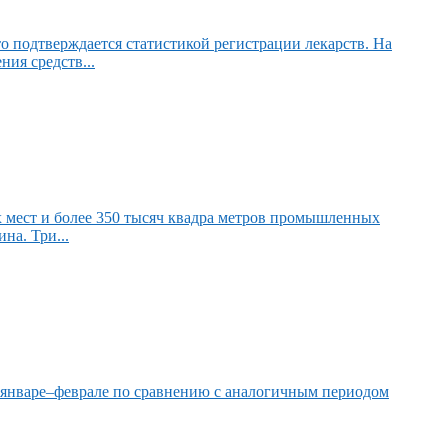
о подтверждается статистикой регистрации лекарств. На
ия средств...
 мест и более 350 тысяч квадра метров промышленных
а. Три...
в январе–феврале по сравнению с аналогичным периодом